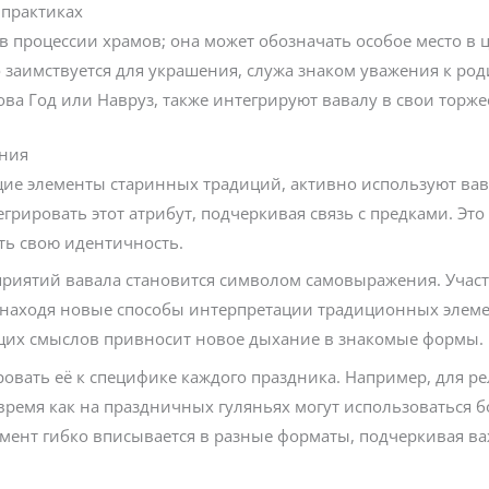
 практиках
 процессии храмов; она может обозначать особое место в 
о заимствуется для украшения, служа знаком уважения к род
ова Год или Навруз, также интегрируют вавалу в свои торже
ания
ие элементы старинных традиций, активно используют вав
рировать этот атрибут, подчеркивая связь с предками. Это
ть свою идентичность.
приятий вавала становится символом самовыражения. Участ
 находя новые способы интерпретации традиционных элеме
щих смыслов привносит новое дыхание в знакомые формы.
овать её к специфике каждого праздника. Например, для р
 время как на праздничных гуляньях могут использоваться
емент гибко вписывается в разные форматы, подчеркивая ва