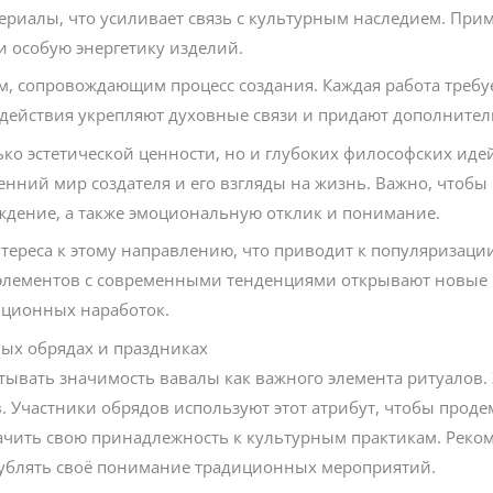
ериалы, что усиливает связь с культурным наследием. Пр
и особую энергетику изделий.
м, сопровождающим процесс создания. Каждая работа требуе
 действия укрепляют духовные связи и придают дополнит
ько эстетической ценности, но и глубоких философских идей
ний мир создателя и его взгляды на жизнь. Важно, чтобы
аждение, а также эмоциональную отклик и понимание.
тереса к этому направлению, что приводит к популяризаци
 элементов с современными тенденциями открывают новые 
иционных наработок.
ых обрядах и праздниках
тывать значимость вавалы как важного элемента ритуалов. 
. Участники обрядов используют этот атрибут, чтобы прод
ачить свою принадлежность к культурным практикам. Реко
глублять своё понимание традиционных мероприятий.