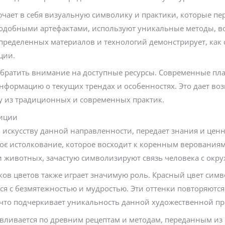
лючает в себя визуальную символику и практики, которые пе
подобными артефактами, используют уникальные методы, в
пределенных материалов и технологий демонстрирует, как
ции.
обратить внимание на доступные ресурсы. Современные пл
нформацию о текущих трендах и особенностях. Это дает воз
зу из традиционных и современных практик.
диции
скусству данной направленности, передает знания и ценн
оє истолкование, которое восходит к коренным верованиям
 животных, зачастую символизируют связь человека с ок
ов цветов также играет значимую роль. Красный цвет сим
ется с безмятежностью и мудростью. Эти оттенки повторяютс
, что подчеркивает уникальность данной художественной пр
авливается по древним рецептам и методам, переданным из