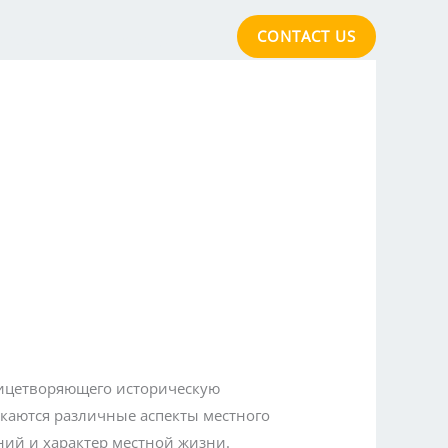
CONTACT US
cations
Acclaimed Quality
лицетворяющего историческую
екаются различные аспекты местного
ний и характер местной жизни.