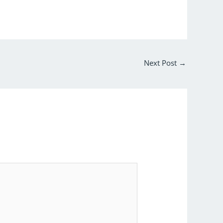
Next Post
→