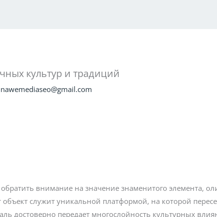
Home
About Us
Services
Blogs
Lo
очных культур и традиций
inawemediaseo@gmail.com
 обратить внимание на значение знаменитого элемента, о
т объект служит уникальной платформой, на которой перес
таль достоверно передает многослойность культурных влия