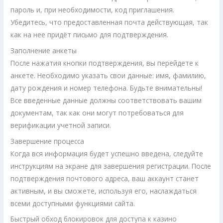
пароль и, при необходимости, код приглашения.
Убедитесь, что предоставленная почта действующая, так
как на нее придёт письмо для подтверждения.
Заполнение анкеты
После нажатия кнопки подтверждения, вы перейдете к
анкете. Необходимо указать свои данные: имя, фамилию,
дату рождения и номер телефона. Будьте внимательны!
Все введенные данные должны соответствовать вашим
документам, так как они могут потребоваться для
верификации учетной записи.
Завершение процесса
Когда вся информация будет успешно введена, следуйте
инструкциям на экране для завершения регистрации. После
подтверждения почтового адреса, ваш аккаунт станет
активным, и вы сможете, используя его, наслаждаться
всеми доступными функциями сайта.
Быстрый обход блокировок для доступа к казино