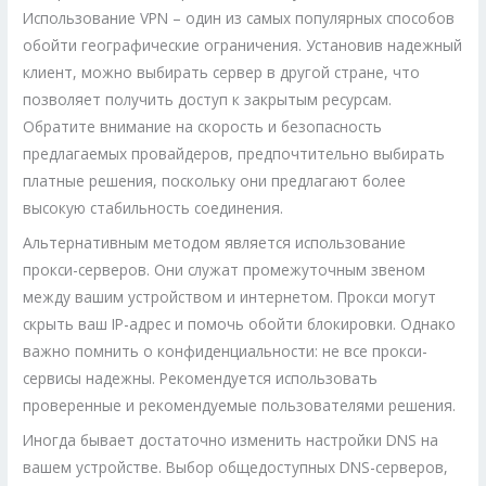
Использование VPN – один из самых популярных способов
обойти географические ограничения. Установив надежный
клиент, можно выбирать сервер в другой стране, что
позволяет получить доступ к закрытым ресурсам.
Обратите внимание на скорость и безопасность
предлагаемых провайдеров, предпочтительно выбирать
платные решения, поскольку они предлагают более
высокую стабильность соединения.
Альтернативным методом является использование
прокси-серверов. Они служат промежуточным звеном
между вашим устройством и интернетом. Прокси могут
скрыть ваш IP-адрес и помочь обойти блокировки. Однако
важно помнить о конфиденциальности: не все прокси-
сервисы надежны. Рекомендуется использовать
проверенные и рекомендуемые пользователями решения.
Иногда бывает достаточно изменить настройки DNS на
вашем устройстве. Выбор общедоступных DNS-серверов,