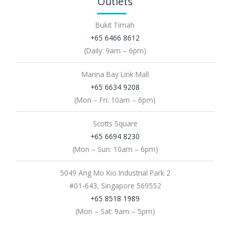
Outlets
Bukit Timah
+65 6466 8612
(Daily: 9am – 6pm)
Marina Bay Link Mall
+65 6634 9208
(Mon – Fri: 10am – 6pm)
Scotts Square
+65 6694 8230
(Mon – Sun: 10am – 6pm)
5049 Ang Mo Kio Industrial Park 2
#01-643, Singapore 569552
+65 8518 1989
(Mon – Sat: 9am – 5pm)