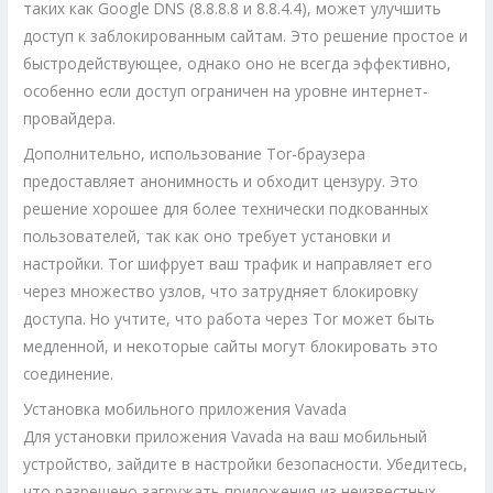
таких как Google DNS (8.8.8.8 и 8.8.4.4), может улучшить
доступ к заблокированным сайтам. Это решение простое и
быстродействующее, однако оно не всегда эффективно,
особенно если доступ ограничен на уровне интернет-
провайдера.
Дополнительно, использование Tor-браузера
предоставляет анонимность и обходит цензуру. Это
решение хорошее для более технически подкованных
пользователей, так как оно требует установки и
настройки. Tor шифрует ваш трафик и направляет его
через множество узлов, что затрудняет блокировку
доступа. Но учтите, что работа через Tor может быть
медленной, и некоторые сайты могут блокировать это
соединение.
Установка мобильного приложения Vavada
Для установки приложения Vavada на ваш мобильный
устройство, зайдите в настройки безопасности. Убедитесь,
что разрешено загружать приложения из неизвестных