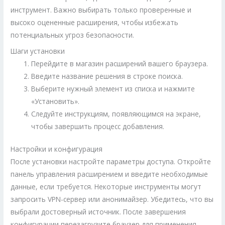
инструмент. Важно выбирать только проверенные и
высоко оцененные расширения, чтобы избежать
потенциальных угроз безопасности.
Шаги установки
Перейдите в магазин расширений вашего браузера.
Введите название решения в строкe поиска.
Выберите нужный элемент из списка и нажмите
«Установить».
Следуйте инструкциям, появляющимся на экране,
чтобы завершить процесс добавления.
Настройки и конфигурация
После установки настройте параметры доступа. Откройте
панель управления расширением и введите необходимые
данные, если требуется. Некоторые инструменты могут
запросить VPN-сервер или анонимайзер. Убедитесь, что вы
выбрали достоверный источник. После завершения
конфигурации перезагрузите браузер для применения