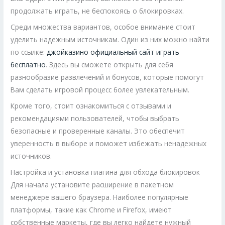
продолжать играть, не беспокоясь о блокировках.
Среди множества вариантов, особое внимание стоит
уделить надежным источникам. Один из них можно найти
по ссылке:
джойказино официальный сайт играть
бесплатно
. Здесь вы сможете открыть для себя
разнообразие развлечений и бонусов, которые помогут
Вам сделать игровой процесс более увлекательным.
Кроме того, стоит ознакомиться с отзывами и
рекомендациями пользователей, чтобы выбрать
безопасные и проверенные каналы. Это обеспечит
уверенность в выборе и поможет избежать ненадежных
источников.
Настройка и установка плагина для обхода блокировок
Для начала установите расширение в пакетном
менеджере вашего браузера. Наиболее популярные
платформы, такие как Chrome и Firefox, имеют
собственные маркеты, где вы легко найдете нужный