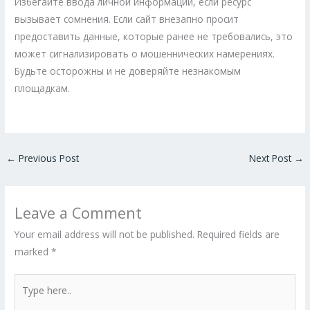
Избегайте ввода личной информации, если ресурс
вызывает сомнения. Если сайт внезапно просит
предоставить данные, которые ранее не требовались, это
может сигнализировать о мошеннических намерениях.
Будьте осторожны и не доверяйте незнакомым
площадкам.
←
Previous Post
Next Post
→
Leave a Comment
Your email address will not be published.
Required fields are
marked
*
Type
here..