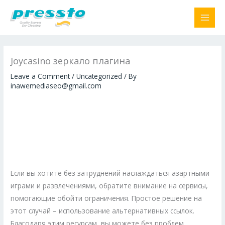
Skip
to
content
Joycasino зеркало плагина
Leave a Comment
/
Uncategorized
/ By
inawemediaseo@gmail.com
Если вы хотите без затруднений наслаждаться азартными
играми и развлечениями, обратите внимание на сервисы,
помогающие обойти ограничения. Простое решение на
этот случай – использование альтернативных ссылок.
Благодаря этим ресурсам, вы можете без проблем