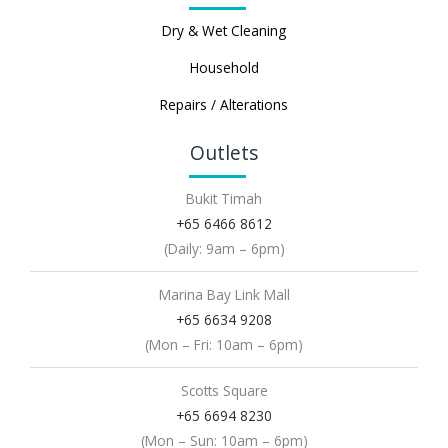
Dry & Wet Cleaning
Household
Repairs / Alterations
Outlets
Bukit Timah
+65 6466 8612
(Daily: 9am – 6pm)
Marina Bay Link Mall
+65 6634 9208
(Mon – Fri: 10am – 6pm)
Scotts Square
+65 6694 8230
(Mon – Sun: 10am – 6pm)