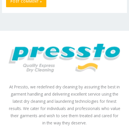
At Pressto, we redefined dry cleaning by assuring the best in
garment handling and delivering excellent service using the
latest dry cleaning and laundering technologies for finest
results. We cater for individuals and professionals who value
their garments and wish to see them treated and cared for
in the way they deserve.