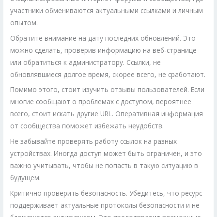
участники обмениваются актуальными ссылками и личным
опытом.
Обратите внимание на дату последних обновлений. Это
можно сделать, проверив информацию на веб-странице
или обратиться к администратору. Ссылки, не
обновлявшиеся долгое время, скорее всего, не сработают.
Помимо этого, стоит изучить отзывы пользователей. Если
многие сообщают о проблемах с доступом, вероятнее
всего, стоит искать другие URL. Оперативная информация
от сообщества поможет избежать неудобств.
Не забывайте проверять работу ссылок на разных
устройствах. Иногда доступ может быть ограничен, и это
важно учитывать, чтобы не попасть в такую ситуацию в
будущем.
Критично проверить безопасность. Убедитесь, что ресурс
поддерживает актуальные протоколы безопасности и не