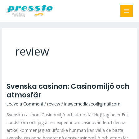
Skip
to
content
review
Svenska casinon: Casinomiljö och
Svenska
atmosfär
casinon:
Casinomiljö
Leave a Comment
/
review
/
inawemediaseo@gmail.com
och
Svenska casinon: Casinomiljö och atmosfär Hej! Jag heter Erik
atmosfär
Lundström och jag är en expert inom casinovärlden. I denna
artikel kommer jag att utforska hur man kan välja de bästa
svenska casinona baserat på deras casinomiljö och atmosfär.