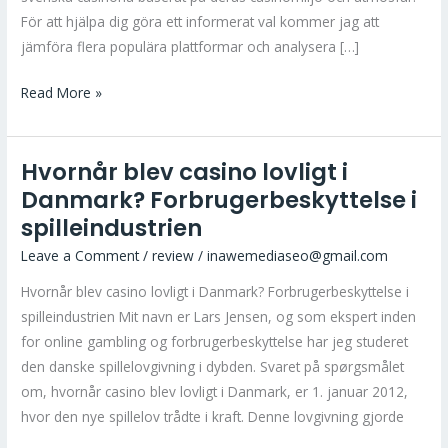
För att hjälpa dig göra ett informerat val kommer jag att
jämföra flera populära plattformar och analysera […]
Read More »
Hvornår blev casino lovligt i
Hvornår
Danmark? Forbrugerbeskyttelse i
blev
casino
spilleindustrien
lovligt
Leave a Comment
/
review
/
inawemediaseo@gmail.com
i
Hvornår blev casino lovligt i Danmark? Forbrugerbeskyttelse i
Danmark?
spilleindustrien Mit navn er Lars Jensen, og som ekspert inden
Forbrugerbeskyttelse
for online gambling og forbrugerbeskyttelse har jeg studeret
i
den danske spillelovgivning i dybden. Svaret på spørgsmålet
spilleindustrien
om, hvornår casino blev lovligt i Danmark, er 1. januar 2012,
hvor den nye spillelov trådte i kraft. Denne lovgivning gjorde