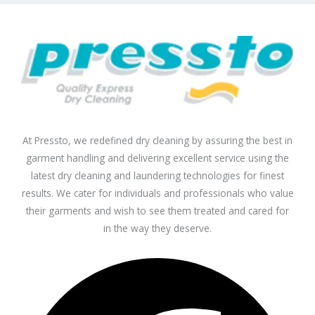
At Pressto, we redefined dry cleaning by assuring the best in
garment handling and delivering excellent service using the
latest dry cleaning and laundering technologies for finest
results. We cater for individuals and professionals who value
their garments and wish to see them treated and cared for
in the way they deserve.