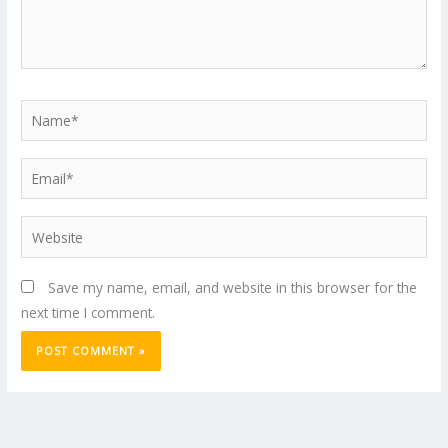
Name*
Email*
Website
Save my name, email, and website in this browser for the
next time I comment.